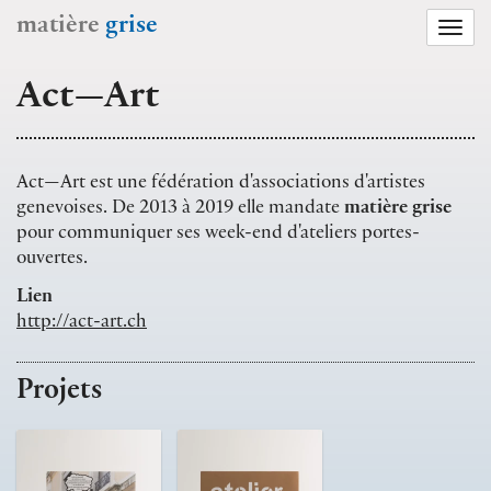
matière
grise
Togg
navi
Act—Art
Act—Art est une fédération d'associations d'artistes
genevoises. De 2013 à 2019 elle mandate
matière grise
pour communiquer ses week-end d'ateliers portes-
ouvertes.
Lien
http://act-art.ch
Projets