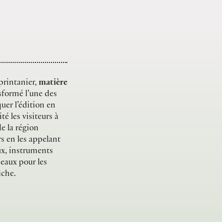
printanier,
matière
sformé l’une des
quer l’édition en
ité les visiteurs à
de la région
rs en les appelant
ux, instruments
seaux pour les
iche.