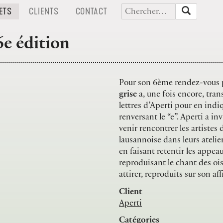
(CURRENT)
(CURRENT)
(CURRENT)
ETS
CLIENTS
CONTACT
6e édition
Pour son 6ème rendez-vous 
grise
a, une fois encore, tran
lettres d’Aperti pour en indi
renversant le “e”. Aperti a inv
venir rencontrer les artistes 
lausannoise dans leurs atelie
en faisant retentir les appea
reproduisant le chant des oi
attirer, reproduits sur son aff
Client
Aperti
Catégories