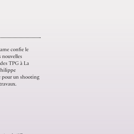
rame confie le
 nouvelles
s des TPG à La
Philippe
te pour un shooting
 travaux.