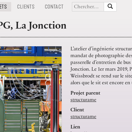
(CURRENT)
(CURRENT)
(CURRENT)
ETS
CLIENTS
CONTACT
G, La Jonction
L’atelier d’ingénierie structu
mandat de photographie des
passerelle d’entretien de bu
Jonction. Le 1er mars 2019, 
Weissbrodt se rend sur le si
alors que le sit est encore en
Projet parent
structurame
Client
structurame
Lien