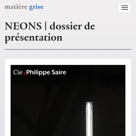
matière
grise
Togg
navi
NEONS | dossier de
présentation