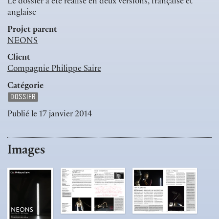
Le dossier a été réalisé en deux versions, française et
anglaise
Projet parent
NEONS
Client
Compagnie Philippe Saire
Catégorie
DOSSIER
Publié le
17 janvier 2014
Images