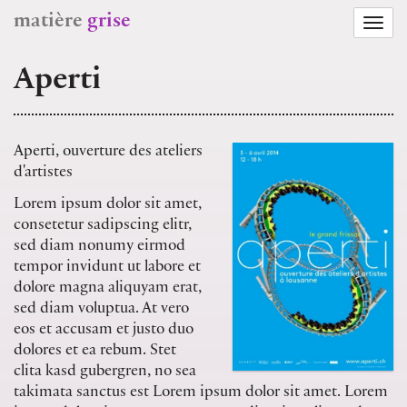
matière
grise
Togg
navi
Aperti
Aperti, ouverture des ateliers
d'artistes
Lorem ipsum dolor sit amet,
consetetur sadipscing elitr,
sed diam nonumy eirmod
tempor invidunt ut labore et
dolore magna aliquyam erat,
sed diam voluptua. At vero
eos et accusam et justo duo
dolores et ea rebum. Stet
clita kasd gubergren, no sea
takimata sanctus est Lorem ipsum dolor sit amet. Lorem