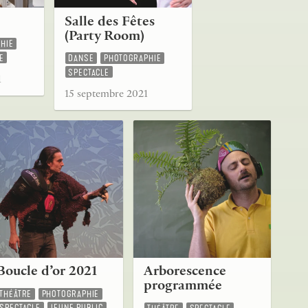
Salle des Fêtes
(Party Room)
HIE
E
DANSE
PHOTOGRAPHIE
SPECTACLE
1
15 septembre 2021
Boucle d’or 2021
Arborescence
programmée
THÉÂTRE
PHOTOGRAPHIE
SPECTACLE
JEUNE PUBLIC