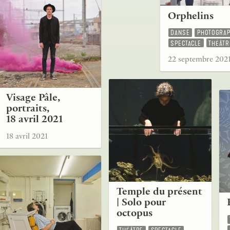
Orphelins
DANSE
PHOTOGRAP
SPECTACLE
THÉÂTR
22 septembre 202
Visage Pâle,
portraits,
18 avril 2021
18 avril 2021
Temple du présent
| Solo pour
octopus