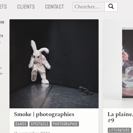
(CURRENT)
(CURRENT)
(CURRENT)
ETS
CLIENTS
CONTACT
ion
es
e
,
s-
Smoke | photographies
La plaine,
#9
DANSE
SPECTACLE
PHOTOGRAPHIE
LITTÉRATURE