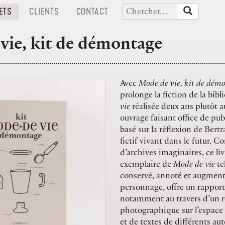
(CURRENT)
(CURRENT)
(CURRENT)
ETS
CLIENTS
CONTACT
vie, kit de démontage
Avec
Mode de vie, kit de dém
prolonge la fiction de la bib
vie
réalisée deux ans plutôt a
ouvrage faisant office de pu
basé sur la réflexion de Bert
fictif vivant dans le futur. C
d’archives imaginaires, ce liv
exemplaire de
Mode de vie
tel
conservé, annoté et augment
personnage, offre un rapport 
notamment au travers d’un 
photographique sur l’espace 
et de textes de différents aut