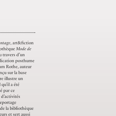
ontage
, art&fiction
liothèque
Mode de
u travers d’un
blication posthume
ram Rothe, auteur
onçu sur la base
re illustre un
 qu’il a été
é par ce
d’activités
reportage
de la bibliothèque
eurs et sert aussi