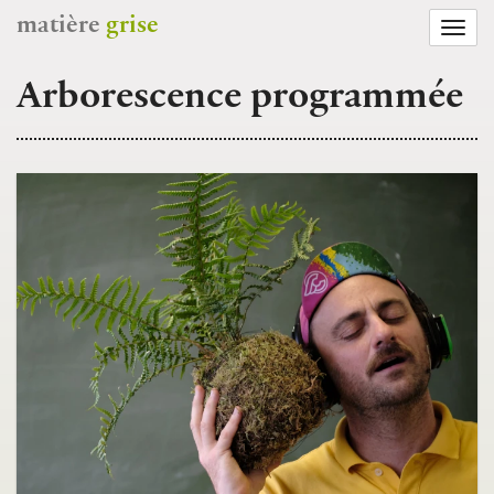
matière
grise
Togg
navi
Arborescence programmée