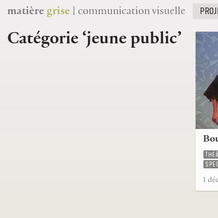
PROJ
matière
grise
| communication visuelle
Catégorie ‘jeune public’
Bou
THÉ
SPE
1 dé