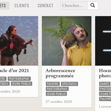
(CURRENT)
(CURRENT)
(CURRENT)
ETS
CLIENTS
CONTACT
cle d’or 2021
Arborescence
Hocus
programmée
phot
ÂTRE
PHOTOGRAPHIE
CTACLE
JEUNE PUBLIC
THÉÂTRE
SPECTACLE
DANSE
PHOTOGRAPHIE
PHOTOG
cembre 2020
JEUNE PUBLIC
JEUNE 
PHILIPP
27 octobre 2020
1 nove